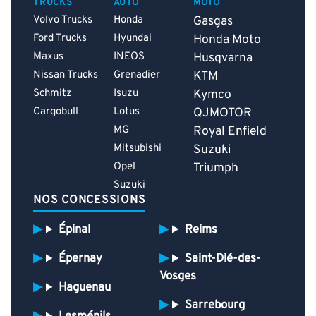
TRUCKS
AUTO
MOTO
Volvo Trucks
Honda
Gasgas
Ford Trucks
Hyundai
Honda Moto
Maxus
INEOS
Husqvarna
Nissan Trucks
Grenadier
KTM
Schmitz
Isuzu
Kymco
Cargobull
Lotus
QJMOTOR
MG
Royal Enfield
Mitsubishi
Suzuki
Opel
Triumph
Suzuki
NOS CONCESSIONS
Épinal
Reims
Épernay
Saint-Dié-des-
Vosges
Haguenau
Sarrebourg