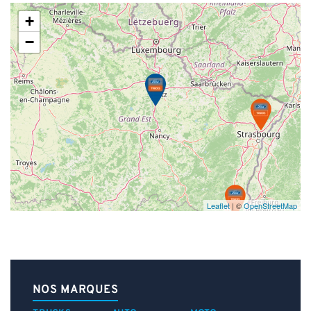
+
−
Leaflet
| ©
OpenStreetMap
NOS MARQUES