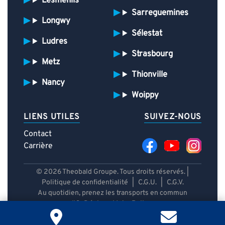
Lesménils
Sarreguemines
Longwy
Sélestat
Ludres
Strasbourg
Metz
Thionville
Nancy
Woippy
LIENS UTILES
SUIVEZ-NOUS
Contact
Carrière
© 2026 Theobald Groupe. Tous droits réservés. |
Politique de confidentialité
|
C.G.U.
|
C.G.V.
Au quotidien, prenez les transports en commun
#SeDéplacerMoinsPolluer