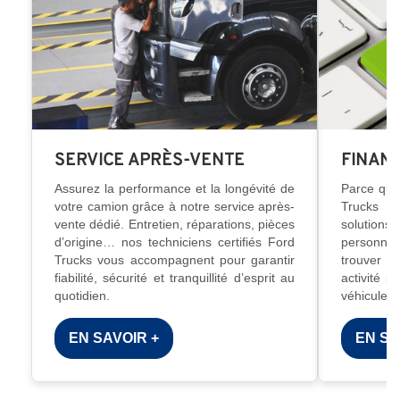
SERVICE APRÈS-VENTE
FINAN
Assurez la performance et la longévité de
Parce que
votre camion grâce à notre service après-
Trucks 
vente dédié. Entretien, réparations, pièces
solutions
d’origine… nos techniciens certifiés Ford
personna
Trucks vous accompagnent pour garantir
trouver l
fiabilité, sécurité et tranquillité d’esprit au
activité p
quotidien.
véhicule e
EN SAVOIR +
EN SA