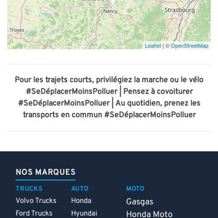
Leaflet
| ©
OpenStreetMap
Pour les trajets courts, privilégiez la marche ou le vélo
#SeDéplacerMoinsPolluer |
Pensez à covoiturer
#SeDéplacerMoinsPolluer |
Au quotidien, prenez les
transports en commun #SeDéplacerMoinsPolluer
NOS MARQUES
TRUCKS
AUTO
MOTO
Volvo Trucks
Honda
Gasgas
Ford Trucks
Hyundai
Honda Moto