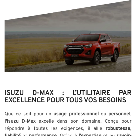
ISUZU D-MAX : L’UTILITAIRE PAR
EXCELLENCE POUR TOUS VOS BESOINS
Que ce soit pour un
usage professionnel
ou
personnel
,
l'Isuzu D-Max
excelle dans son domaine. Conçu pour
répondre à toutes les exigences, il allie
robustesse
,
fiabilité
et
performance
. Grâce à
l’expertise
et au
savoir-