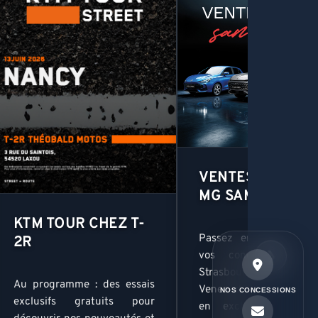
VENTES PRIVÉE
MG SAMEDI 30 M
KTM TOUR CHEZ T-
Passez en mode VIP 
2R
❯
vos concessions M
Strasbourg, Nancy et M
Au programme : des essais
Venez découvrir et es
NOS CONCESSIONS
exclusifs gratuits pour
en exclusivité nos 