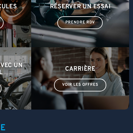
CULES
RÉSERVER UN ESSAI
PRENDRE RDV
AVEC UN
CARRIÈRE
L
VOIR LES OFFRES
TE