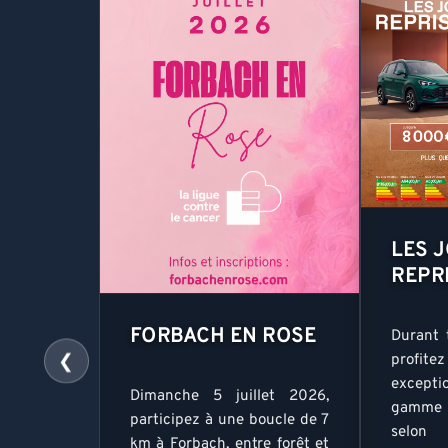
LES 
REPR
FORBACH EN ROSE
Durant 
❮
profite
excepti
Dimanche 5 juillet 2026,
gamme M
participez à une boucle de 7
selon 
km à Forbach, entre forêt et