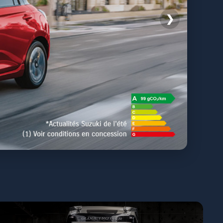
❯
IR L'OFFRE