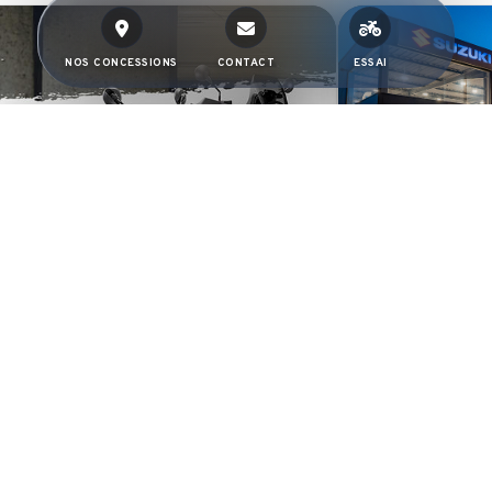
NOS CONCESSIONS
CONTACT
ESSAI
INAUGURA
Découvrez ou
notre soirée d
showroom T-2R
DES MOTOS CONÇUES AVEC EXIGENCE. DES AVANTAGES EXCLUSIFS.
hoisis ta moto Husqvarna, profite