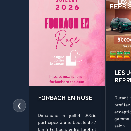
LES 
REPR
FORBACH EN ROSE
Durant 
❮
profite
excepti
Dimanche 5 juillet 2026,
gamme M
participez à une boucle de 7
selon 
km à Forbach, entre forêt et