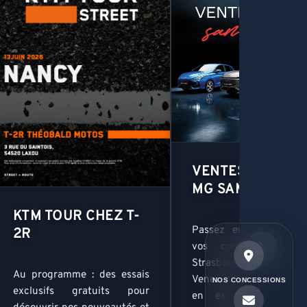
VENTES PRIVÉE
MG SAMEDI 30 M
KTM TOUR CHEZ T-
Passez en mode VIP 
2R
❯
vos concessions M
Strasbourg, Nancy et M
Au programme : des essais
Venez découvrir et es
NOS CONCESSIONS
exclusifs gratuits pour
en exclusivité nos 