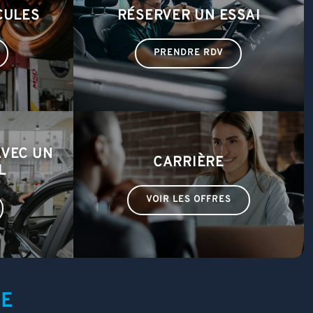
CULES
RÉSERVER UN ESSAI
PRENDRE RDV
AVEC UN
CARRIÈRE
L
VOIR LES OFFRES
TE