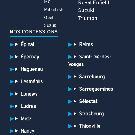
MG
Royal Enfield
Mitsubishi
Suzuki
Opel
Triumph
Suzuki
NOS CONCESSIONS
Épinal
Reims
Épernay
Saint-Dié-des-
Vosges
Haguenau
Sarrebourg
Lesménils
Sarreguemines
Longwy
Sélestat
Ludres
Strasbourg
Metz
Thionville
Nancy