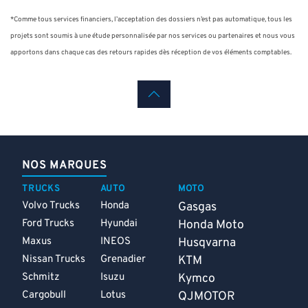
*Comme tous services financiers, l’acceptation des dossiers n’est pas automatique, tous les
projets sont soumis à une étude personnalisée par nos services ou partenaires et nous vous
apportons dans chaque cas des retours rapides dès réception de vos éléments comptables.
NOS MARQUES
TRUCKS
AUTO
MOTO
Volvo Trucks
Honda
Gasgas
Ford Trucks
Hyundai
Honda Moto
Maxus
INEOS
Husqvarna
Nissan Trucks
Grenadier
KTM
Schmitz
Isuzu
Kymco
Cargobull
Lotus
QJMOTOR