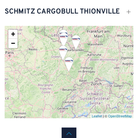
SCHMITZ CARGOBULL THIONVILLE
+
−
Leaflet
| ©
OpenStreetMap