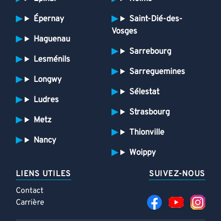
Épernay
Saint-Dié-des-
Vosges
Haguenau
Sarrebourg
Lesménils
Sarreguemines
Longwy
Sélestat
Ludres
Strasbourg
Metz
Thionville
Nancy
Woippy
LIENS UTILES
SUIVEZ-NOUS
Contact
Carrière