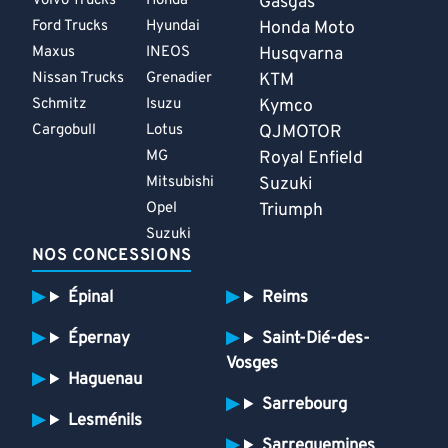
Volvo Trucks
Honda
Gasgas
Ford Trucks
Hyundai
Honda Moto
Maxus
INEOS
Husqvarna
Nissan Trucks
Grenadier
KTM
Schmitz
Isuzu
Kymco
Cargobull
Lotus
QJMOTOR
MG
Royal Enfield
Mitsubishi
Suzuki
Opel
Triumph
Suzuki
NOS CONCESSIONS
Épinal
Reims
Épernay
Saint-Dié-des-
Vosges
Haguenau
Sarrebourg
Lesménils
Sarreguemines